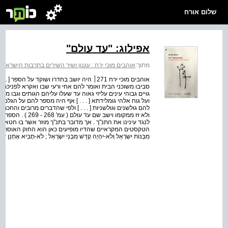
שלום אורח
אפילוג: "עד עולם"
מתוך:
אוהבים מוכי ירח : עגנון ושיר השירים בתרבות הישראלי
אוהבים מוכי ירח 271׀ היה יושב בחדרו ושוקד על
סביבו משוכני הבית ואומר להם אחי ורעי שבו ואקרא לפניכם .
גויים גבוהי עינים עליזי גאוה עד שעלו עליהם הגותים וגבו מה
ועל גוח אלהי גומלידתא [ . . . ] אף היה מספר להם על הגלמ
להם גולשנים וגולשניות [ . . . ] ולפי שהדברים מרובים והחכ
ולא זז ממקומו וישב
לנגד עינינו את התנ"ך . אך מדובר בתנ"ך מוזר אשר בו חטא
הטקסטים המקראיים שהדיו מופיעים כאן הוא החוק האוסר על עבו
מִבְּנוֹת יִשְׂרָאֵל וְלֹא-יִהְיֶה קָדֵשׁ מִבְּנֵי יִשְׂרָאֵל ; לֹא-תָבִיא אֶתְנַן זוֹנ