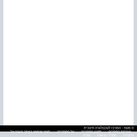
© מטח - המרכז לטכנולוגיה חינוכית
אינדקס הספרים
תקנון הספרייה
על הספרייה
תנאי שימוש באתר והגנה על
פרטיות
הסדרי נגישות
עזרה