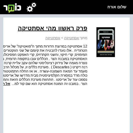
שלום אורח
פרק ראשון מהי אסתטיקה
מתוך:
אסתטיקה
>
אסתטיקה
הטרגדיה . אלו נועדו להבטיח את קיומם של שני הווקטורי
המימזיס, קרי חיקוי, והשני הקתרזיס, קרי האפקט הפסיכולוגי 
נוצרה מגמה של צידוק רציונליסטי שלהם עקב עליית קרנה של
רנה דקרט ( Descartes ) . מערכת כללים זו, 
מעמד עד המאה השמונה-עשרה . או אז החלה התמוטטותה הה
כולה מרד במסורת הקלסיציסטית מבית מדרשו של אריסטו . ב
נסמכו עוד על אריסטו . התהוות מערכת הכללים הזאת והמ
הצר . במובנו זה המונח אסתטיקה הוא שם קוד למ...
אל הס