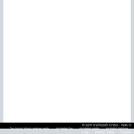
© מטח - המרכז לטכנולוגיה חינוכית
אינדקס הספרים
תקנון הספרייה
על הספרייה
תנאי שימוש באתר והגנה על
פרטיות
הסדרי נגישות
עזרה