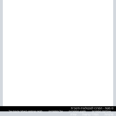
© מטח - המרכז לטכנולוגיה חינוכית
אינדקס הספרים
תקנון הספרייה
על הספרייה
תנאי שימוש באתר והגנה על
פרטיות
הסדרי נגישות
עזרה