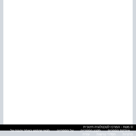
© מטח - המרכז לטכנולוגיה חינוכית
אינדקס הספרים
תקנון הספרייה
על הספרייה
תנאי שימוש באתר והגנה על
פרטיות
הסדרי נגישות
עזרה