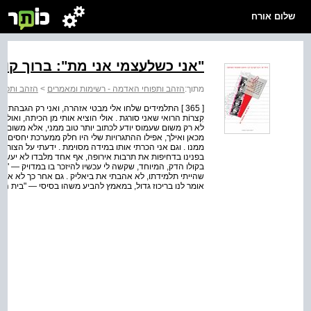
שלום אורח
"אני כשלעצמי אני מת": ברוך קורצו
מתוך:
הזהב ותפוחי האדמה - רשימות ומאמרים
>
הזהב ותפו
[ 365 ] התלמידים שלחו אלי מבטי אזהרה, ואני רק הגבהתי
קִצרוֹת הרואי שאני סורגת . אולי הוציא אותי מן הכיתה, ואולי
לא רק משום שעמוס יודע לכתוב יותר טוב ממני, אלא משום שבר
מכאן ואילך, אפילו ההתגרויות שלי היו חלק ממערכת יחסים עשיר
ממנו . וגם אני הכרתי אותו במידה מסוימת . ידעתי על הצורך
בפנינו בדחיפות את תרבות אירופה, אף אחד מלבדו לא יעשה
בקולו הדק, המיוחד, שקשה לי עכשיו להיזכר בו במדויק — "מש
שהייתי תלמידתו, לא אהבתי את ביאליק . גם אחר כך לא אהבת
אומר לנו בריכוז גדול, במאמץ להביע משהו בסיסי — "בית המדר