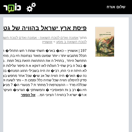
שלום אורח
פיסת ארץ ישראל בהוויה של גטו –
מתוך:
אמונה ואדם לנוכח השואה - אמונה ואדם לנוכח השואה 
לנוכח השואה ב מסע
>
אושוויץ
197 | אושוויץ – כא� באר� חשתי שמת ר חש התהלי� ההפו�
הכלל מתגבש יותר ו יותר שמעט מאוד נצחונות היו בה, מהלומ
התחשל היחד , בתחיל ה את ההתהוות הזאת במל חמת . בעל
� בגול ה ביק שתי ל העלות לאו דווקא א ת סיפור עלילות הג
לא היתה זו כי החו, רבי� זה היה בשבילי הרגע המנח� בפגיש
נה ע� האר� היה הוויה של אנ שי� שכל אחד מחפש בציפו רני
סדק להימלט הוויה שכל שהיה כלל וסמכו ת – ותר לשעה ולו במ
שכללה מרד – ההצטרפות ל מחתר ת ? מנעורי ה� ? מני� 
היו ג� רב ב ות הפאסיביי � והמשותקי � הגרעי� העיקרי של
א ר� ישרא ל בהוויה ! הציוני המ...
אל הספר