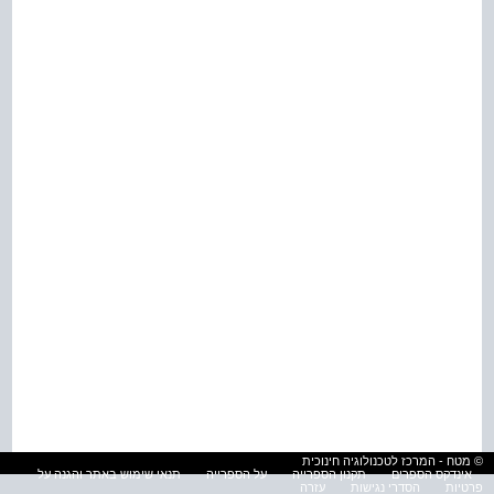
© מטח - המרכז לטכנולוגיה חינוכית
אינדקס הספרים
תקנון הספרייה
על הספרייה
תנאי שימוש באתר והגנה על
פרטיות
הסדרי נגישות
עזרה