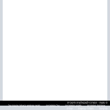
© מטח - המרכז לטכנולוגיה חינוכית
אינדקס הספרים
תקנון הספרייה
על הספרייה
תנאי שימוש באתר והגנה על
פרטיות
הסדרי נגישות
עזרה