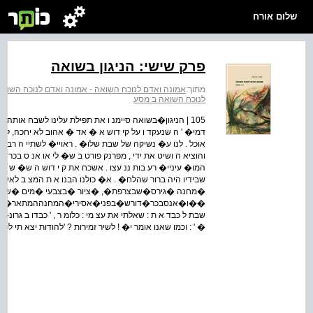
שלום אורח
פרק שישי: הניגון בשואה
מתוך:
אמונה ואדם לנוכח השואה - אמונה ואדם לנוכח השואה 
לנוכח השואה ב מסע
105 | הניגון�בשואה סיימנ ו את תפילת עלינו לשבח אותה 
דמי� ' ה שנעקד ו על קי דוש א � אד � אהוב לא יחכה, לא נ
אוכל . לנו ע� נשיקה של שבת שלו� . ראויי� לשתיי ה רב צע
והוציא ה ושיט את ידי , מפרנק פורט ב ש� לי או אנ ס בכר 
המו� עיניי� רע בות ננ עצו . אשכח את ק י דוש ה ש� ש 
שבידיו היה ברור שהלח� . א� כולנו הבנו א ת המצ ב לאש ור
�מחנה �גירס�שבצרפת�, �ציור �בצבעי �מים �של �ה
שבת ל כבד א ת : שאלתי את עצ מי : כלומ ר , ' כבדו ב גרו
� ' : וכמו שאנו אומר י� ! לשיר זמירות ? 'להודות יצא תי לכ