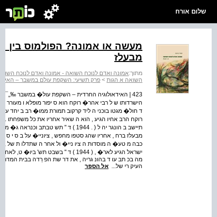
שלום אורח
מעשה או אמונה? הפולמוס בין ה
מבעלז
מתוך:
אמונה ואדם לנוכח השואה - אמונה ואדם לנוכח השואה :
השואה א הגות
>
פרק תשיעי: השקפת עולם במשבר – האידאו
הישרדותו ש ל רבי אהר� רוקח הוא ס יפור מופלא ו מעורר ג 
רוקח הרב אחיו הגיע , הוא ה שאיר אחריו את כל משפחתו . (
תיישב ב הונגר יה ל ( . 1944 ) ד " תש ט
מבעלז ברח , אחריו שהג סטפו מחפש , ציוניי� על ב ס י ס , 
כבה מ טע� ה מוסדות ה ציו ניי� ול אחר ה שתדלו ת של ,ול
מה בכ תב עו ד בהונ גריה , את דר שת הפ רֵדה בבית המדרש ה
העיק רי של...
אל הספר