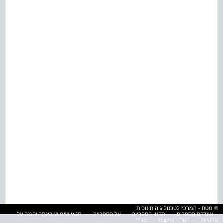
© מטח - המרכז לטכנולוגיה חינוכית
אינדקס הספרים
תקנון הספרייה
על הספרייה
תנאי שימוש באתר והגנה על
פרטיות
הסדרי נגישות
עזרה