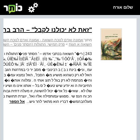
שלום אורח
"זאת לא יכולנו לקבל" – הרב ברוך
מתוך:
אמונה ואדם לנוכח השואה - אמונה ואדם לנוכח השואה :
השואה א הגות
>
פרק חמישי: התגלות ו'הסתר פנים' – השוא
˙ ‰, ÚÏÈ‰Ì Î‡ÈÏÂ ¯Â‡ÈÌ . ‡Ï‡ ‰¯‚˘‰ ˘Ï ÓÓ˘Â˙, ‡ÓÂ�‰
עמ , וני� בינת נ ב ) ב רבינובי � מסב יר כי במדרגות הגב 
האל לא רק כשהוא מושיע מ� הסבל , האל נמצא עמ� ב קרבה 
והי� מנחמת לא רק בגל ל תוצ אותי ה . ומלווה אות� ג� , 
החיוביות ה וא יודע שיש טע� ל ס בל – אותוו אינו מ ושיע עלי
שלו לא . שאי� כל אד� יכול להשיגה, זו מעלה דתית גבוה ה,
הכ וח הנפ שי . מפגש עמותפילה אליו ואל , יוצרת תחושת ניתו
מעלהבהמש� דבריו הוא מתאר להר גיש...
אל הספר