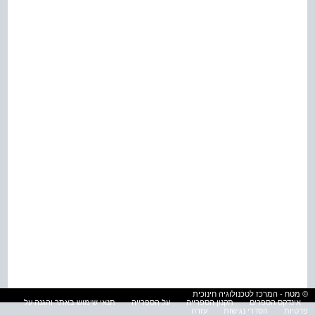
© מטח - המרכז לטכנולוגיה חינוכית
אינדקס הספרים
תקנון הספרייה
על הספרייה
תנאי שימוש באתר והגנה על
פרטיות
הסדרי נגישות
עזרה