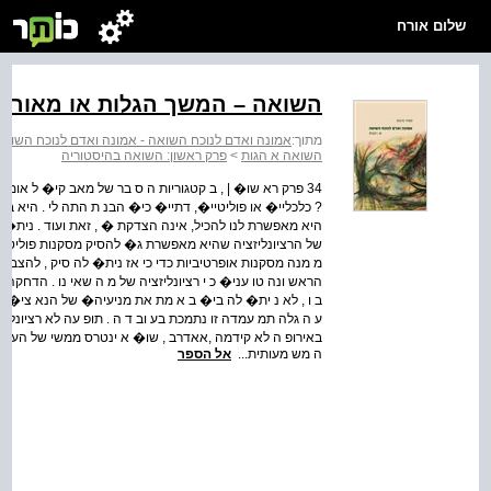
שלום אורח
השואה – המשך הגלות או מאורע י
מתוך:
אמונה ואדם לנוכח השואה - אמונה ואדם לנוכח השואה :
השואה א הגות
>
פרק ראשון: השואה בהיסטוריה
34 פרק רא שו� | , ב קטגוריות ה ס בר של מאב קי� ל אומ
? כלכליי� או פוליטיי�, דתיי� כי� הבנ ת התה לי . היא ב ס
היא מאפשרת לנו להכיל, אינה הצדקת � , זאת ועוד . נית�
של הרציונליזציה שהיא מאפשרת ג� להסיק מסקנות פוליטיי� 
מ מנה מסקנות אופרטיביות כדי כי אז נית� לה סיק , להצבי 
הראש ונה טו עני� כ י רציונליזציה של מ ה שאי נו . הדח
ב ו , לא נ ית� לה בי� ב א מת את מניעיה� של הנא צי� , 
ע ה גלה תמ עמדה זו נתמכת בע וב ד ה . תופ עה לא רציונלי
באירופ ה לא קידמה ,אאדרב , שו� א ינטרס ממשי של הע� 
ה מש מעותית...
אל הספר