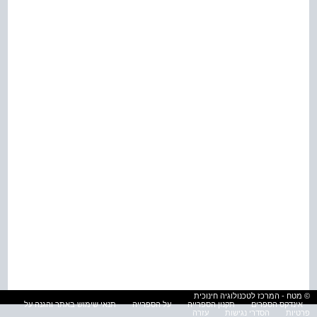
© מטח - המרכז לטכנולוגיה חינוכית
אינדקס הספרים
תקנון הספרייה
על הספרייה
תנאי שימוש באתר והגנה על
פרטיות
הסדרי נגישות
עזרה