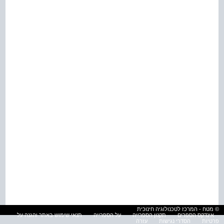
© מטח - המרכז לטכנולוגיה חינוכית
אינדקס הספרים
תקנון הספרייה
על הספרייה
תנאי שימוש באתר והגנה על
פרטיות
הסדרי נגישות
עזרה