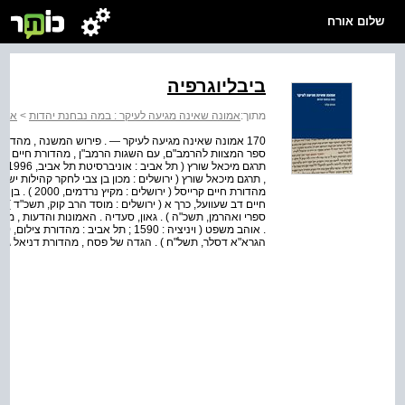
שלום אורח
ביבליוגרפיה
מתוך:
אמונה שאינה מגיעה לעיקר : במה נבחנת יהדות
>
אמונ
170 אמונה שאינה מגיעה לעיקר — . פירוש המשנה , מהדורת 
תרג
מהדורת חיים ק
חיים דב שעוועל, כרך א ( ירושלים : מוסד הרב קוק, תשכ"ד ) .
ספרי ואהרמן, תשכ"ה ) . גאון, סעדיה . האמונות והדעות , מהדו
הגרא"א דסלר, תשל"ח ) . הגדה של פסח , מהדורת דניאל גולד