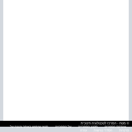
© מטח - המרכז לטכנולוגיה חינוכית
אינדקס הספרים
תקנון הספרייה
על הספרייה
תנאי שימוש באתר והגנה על
פרטיות
הסדרי נגישות
עזרה