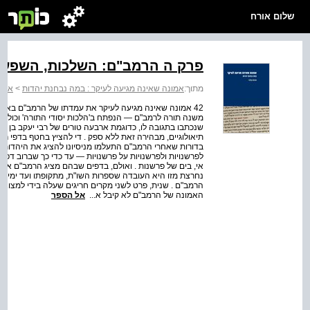
שלום אורח
פרק ה הרמב"ם: השלכות, השפעות
מתוך:
אמונה שאינה מגיעה לעיקר : במה נבחנת יהדות
>
אמונ
42 אמונה שאינה מגיעה לעיקר את עמדתו של הרמב"ם באופ
משנה תורה לרמב"ם — הנפתח ב'הלכות יסודי התורה' וכולל תק
שנכתבו בתגובה לו, כדוגמת ארבעה טורים של רבי יעקב בן אשר 
תיאולוגיים, מבהירה זאת ללא ספק . די להציץ בחטף בדפי ר
בדורות שאחרי הרמב"ם התעלמו מניסיונו להציג את היהדות כ
לפרשנויות ולפרשנויות על פרשנויות — עד כדי כך שברוב דפי
נחרצת מזו היא העובדה שספרות השו"ת, מתקופתו ועד ימינו א
הרמב"ם . שנית, פרט לשני מקרים חריגים שעלה בידי למצוא,
האמונה של הרמב"ם לא קיבל א...
אל הספר