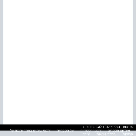
© מטח - המרכז לטכנולוגיה חינוכית
אינדקס הספרים
תקנון הספרייה
על הספרייה
תנאי שימוש באתר והגנה על
פרטיות
הסדרי נגישות
עזרה