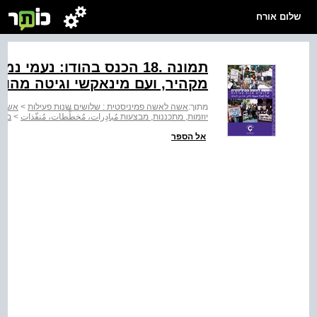
שלום אורח
תמונה .18 הכנס בהודו: נעמ
מקהיר, ועם מינאקשי וגיטה מהודו
מתוך:
אשה לאשה פמיניסטית : שלושים שנות פעילות
>
אשה ל
יוזמות, מתכננות, מבצעות مُبادِرات، مُخطٍّطات، مُنفّذات
>
ברי
אל הספר