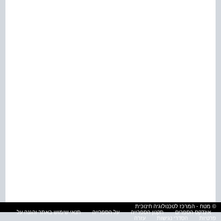
© מטח - המרכז לטכנולוגיה חינוכית
אינדקס הספרים
תקנון הספרייה
על הספרייה
תנאי שימוש באתר והגנה על
פרטיות
הסדרי נגישות
עזרה