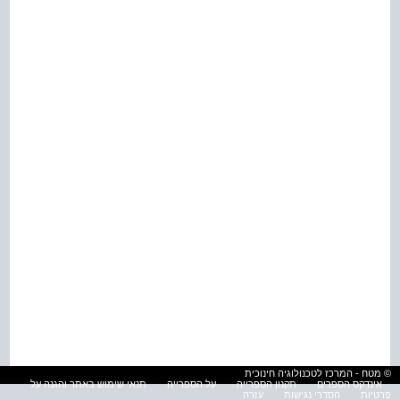
© מטח - המרכז לטכנולוגיה חינוכית
אינדקס הספרים
תקנון הספרייה
על הספרייה
תנאי שימוש באתר והגנה על
פרטיות
הסדרי נגישות
עזרה