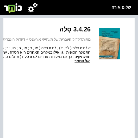
שלום אורח
3.4.26 סֶלָה
מתוך:
דקדוק העברית של תעתיקי אוריגנס
>
דקדוק העברית של
התנועה הסופית , a ואילו במקרים האחרים היא חס
אל הספר