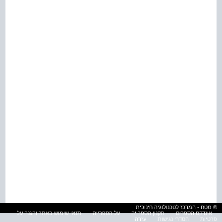
© מטח - המרכז לטכנולוגיה חינוכית
אינדקס הספרים
תקנון הספרייה
על הספרייה
תנאי שימוש באתר והגנה על
פרטיות
הסדרי נגישות
עזרה