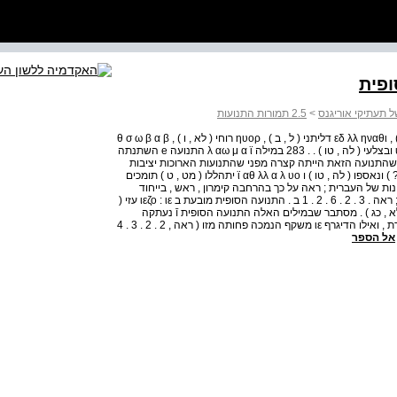
 תעתיקי אוריגנס
>
2.5 תמורות התנועות
א . התנועה הסופית מובעת ב υο μ ηννεγα : η ומגני ( כח , ז ) , εδ λλ ηναθι דליתני ( ל , ב ) , ηυορ רוחי ( לא , ו ) , θ σ ω β α β
ηνη ( מר ' θ σ ω β α β νη . ) תסובבני ( לב , ז ) , υο σβ α λ η ובצלעי ( לה , טו ) . . 283 במילה λ αω μ α ϊ התנועה e השתנתה
עת הגרונית ; ראה . 2 . 5 . 6 . 1 יש להניח שהתנועה הזאת הייתה קצרה מפני שהתנועות הארוכות יציבות
במשושה . . 284 הפעלים ενυο σσ υοφα ) * εενυο σ υοφα ? ) ונאספו ( לה , טו ) ו ϊ αθ λλ α λ υο יתהללו ( מט , ט ) תומכים
במסורות שונות של העברית ; ראה על כך בהרחבה קימרון , ראש , בייחוד
הערה 17 בעמ ' . 246 . 286 אך ניתן לפרש צורה זו כאנלוגיה ; ראה . 3 . 2 . 6 . 2 . 1 ב . התנועה הסופית מובעת ב ιεζο : ιε עזי (
כח , ז ; כח , ז ) σ ε λ ιε , סלעי ( לא , ד ) , β ε σ ιευα בשועי ( לא , כג ) . מסתבר שבמילים האלה התנועה הסופית ī נעתקה
בהברה פתוחה ל . ē נראה שהאות η מצביעה על הנמכה ניכרת , ואילו הדיגרף ιε משקף הנמכה פחותה מזו ( ראה , 2 . 2 . 3 . 4
אל הספר