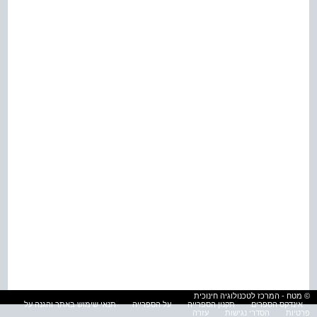
© מטח - המרכז לטכנולוגיה חינוכית
אינדקס הספרים
תקנון הספרייה
על הספרייה
תנאי שימוש באתר והגנה על
פרטיות
הסדרי נגישות
עזרה