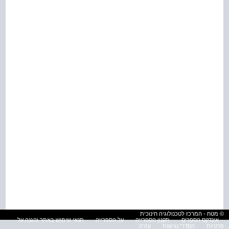
© מטח - המרכז לטכנולוגיה חינוכית
אינדקס הספרים
תקנון הספרייה
על הספרייה
תנאי שימוש באתר והגנה על
פרטיות
הסדרי נגישות
עזרה