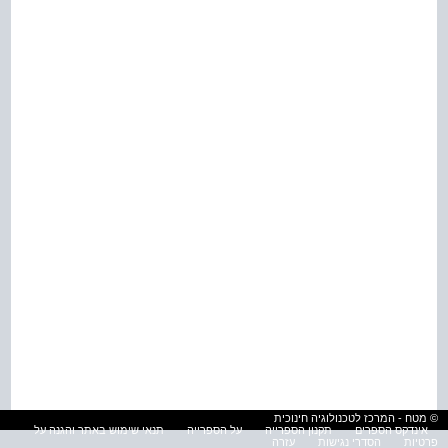
© מטח - המרכז לטכנולוגיה חינוכית
אינדקס הספרים
תקנון הספרייה
על הספרייה
תנאי שימוש באתר והגנה על
פרטיות
הסדרי נגישות
עזרה