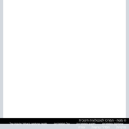
© מטח - המרכז לטכנולוגיה חינוכית
אינדקס הספרים
תקנון הספרייה
על הספרייה
תנאי שימוש באתר והגנה על
פרטיות
הסדרי נגישות
עזרה