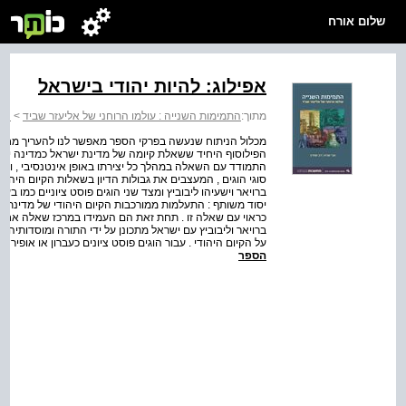
שלום אורח
אפילוג: להיות יהודי בישראל
מתוך:
התמימות השנייה : עולמו הרוחני של אליעזר שביד
>
התמ
מכלול הניתוח שנעשה בפרקי הספר מאפשר לנו להעריך מחדש
הפילוסוף היחיד ששאלת קיומה של מדינת ישראל כמדינה יהוד
התמודד עם השאלה במהלך כל יצירתו באופן אינטנסיבי , ובדינמ
סוגי הוגים , המעצבים את גבולות הדיון בשאלות הקיום היהוד
ברויאר וישעיהו ליבוביץ ומצד שני הוגים פוסט ציוניים כמו בע
יסוד משותף : התעלמות ממורכבות הקיום היהודי של מדינת יש
כראוי עם שאלה זו . תחת זאת הם העמידו במרכז שאלה אחרת 
ברויאר וליבוביץ עם ישראל מתכונן על ידי התורה ומוסדותיה ,
על הקיום היהודי . עבור הוגים פוסט ציונים כעברון או אופיר ה
הספר