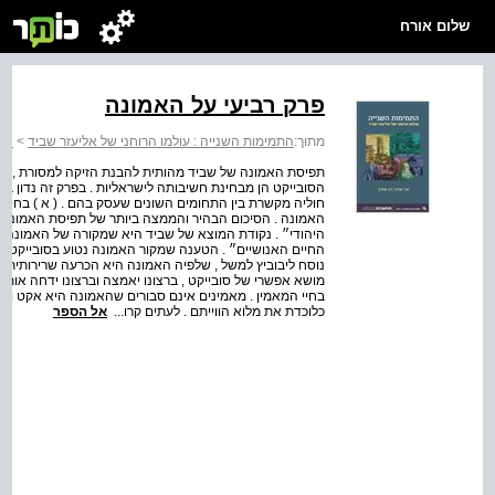
שלום אורח
פרק רביעי על האמונה
מתוך:
התמימות השנייה : עולמו הרוחני של אליעזר שביד
>
התמ
תפיסת האמונה של שביד מהותית להבנת הזיקה למסורת , המכ
הסובייקט הן מבחינת חשיבותה לישראליות . בפרק זה נדון בה
חוליה מקשרת בין התחומים השונים שעסק בהם . ( א ) בחיר
האמונה . הסיכום הבהיר והממצה ביותר של תפיסת האמונה של
היהודי״ . נקודת המוצא של שביד היא שמקורה של האמונה הו
החיים האנושיים״ . הטענה שמקור האמונה נטוע בסובייקט עלו
נוסח ליבוביץ למשל , שלפיה האמונה היא הכרעה שרירותית 
מושא אפשרי של סובייקט , ברצונו יאמצה וברצונו ידחה אות
בחיי המאמין . מאמינים אינם סבורים שהאמונה היא אקט וולו
כלוכדת את מלוא הווייתם . לעתים קרו...
אל הספר