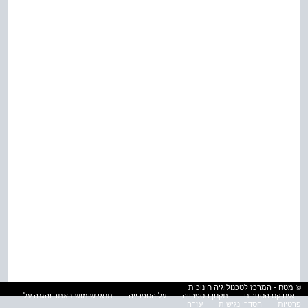
© מטח - המרכז לטכנולוגיה חינוכית
אינדקס הספרים
תקנון הספרייה
על הספרייה
תנאי שימוש באתר והגנה על
פרטיות
הסדרי נגישות
עזרה