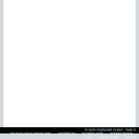
© מטח - המרכז לטכנולוגיה חינוכית
אינדקס הספרים
תקנון הספרייה
על הספרייה
תנאי שימוש באתר והגנה על
פרטיות
הסדרי נגישות
עזרה