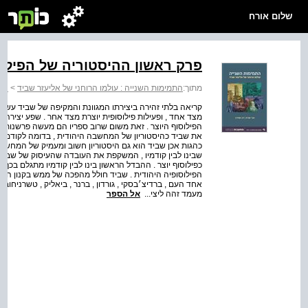
שלום אורח
פרק ראשון ההיסטוריה של הפילוס
מתוך:
התמימות השנייה : עולמו הרוחני של אליעזר שביד
>
התמ
קריאה בלתי זהירה ביצירתו המגוונת והמקיפה של שביד עשויה
מצד אחד , ופעילות פילוסופית יוצרת מצד אחר . שפע יצירה 
הפילוסוף היוצר . זאת משום שרוב ספריו הם מעשה פרשנות 
את שביד כהיסטוריון של המחשבה היהודית , בדומה לקודמיו ניי
כהגות אכן שביד הוא גם היסטוריון חשוב ומעמיק של המחשבה
שבינו לבין קודמיו , המשקפת את העובדה שהעיסוק של שביד 
כפילוסוף יוצר . ההבדל הראשון בינו לבין קודמיו מתגלם בכך
הפילוסופיה היהודית . שביד חולל מהפכה של ממש בקנון הרל
אחד העם , ברדיצ׳בסקי , גורדון , ברנר , ביאליק , טשרניחוב
מעמד זהה ליצי...
אל הספר