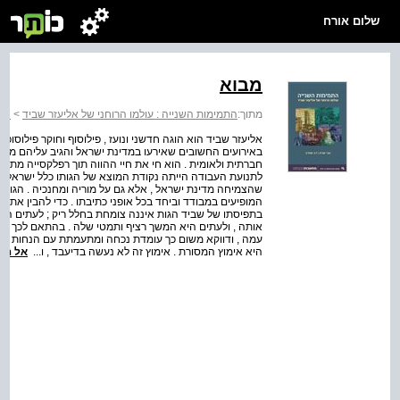
שלום אורח
מבוא
מתוך:
התמימות השנייה : עולמו הרוחני של אליעזר שביד
>
התמ
אליעזר שביד הוא הוגה חדשני ונועז , פילוסוף וחוקר פילוסו
באירועים החשובים שאירעו במדינת ישראל והגיב עליהם מתוך ת
חברתית ולאומית . הוא חי את חיי ההווה תוך רפלקסייה מתמ
לתנועת העבודה הייתה נקודת המוצא של הגותו כלל ישראלית
שהצמיחה מדינת ישראל , אלא גם על מוריה ומחנכיה . הגותו 
המופיעים במבודד וביחד בכל אופני כתיבתו . כדי להבין את תב
בתפיסתו של שביד הגות איננה צומחת בחלל ריק ; לעתים 
אותה , ולעתים היא המשך רציף ותמטי שלה . בהתאם לכך חת
עמה , ודווקא משום כך עומדת נכחה ומתעמתת עם הנחות הי
היא אימוץ המסורת . אימוץ זה לא נעשה בדיעבד , ו...
אל הס