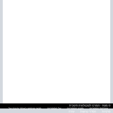
© מטח - המרכז לטכנולוגיה חינוכית
אינדקס הספרים
תקנון הספרייה
על הספרייה
תנאי שימוש באתר והגנה על
פרטיות
הסדרי נגישות
עזרה