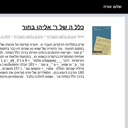
שלום אורח
כלל ה של ר' אליהו בחור
מתוך:
עיונים בלשון העברית
>
עיונים בלשון העברית
>
חלק א ענ
פרק בתולדות הדקדוק העברי א . הערה קודמת על מהותו של 
במקום תנועה . גוני ההגייה של שווא נע שונים היו כבר בתקופ
" ק ועוד - וקריאת התימנים בימינו הגייתו בדרך כלל כפתח , לפנ
אותיות המנוקדות בניקודנו בשווא נע , בתנועות מלאות או חטו
160 והרבה כיוצא בהן . הספרדים של ימינו קוראים את השוו
בדרך כלל כפתח וכו ' , ושמא להלכה בלבד . סבאסטיאן מינסט