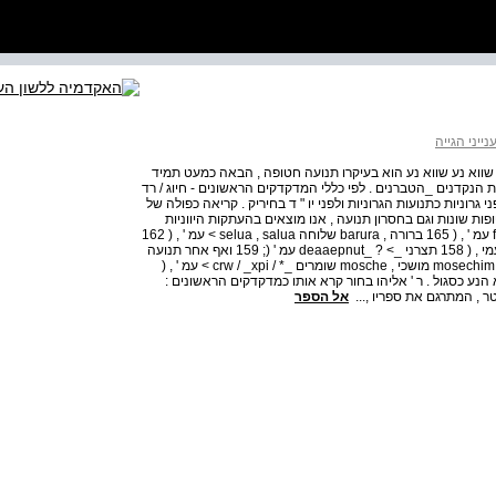
ייני הגייה
שווא נע שווא נע הוא בעיקרו תנועה חטופה , הבאה כמעט תמיד
ת הנקדנים _הטברנים . לפי כללי המדקדקים הראשונים - חיוג / רד
י גרוניות כתנועות הגרוניות ולפני יו " ד בחיריק . קריאה כפולה של
פות שונות וגם בחסרון תנועה , אנו מוצאים בהעתקות היווניות
והרומיות : ידבר _, _uSappep מלמד _> f 1 a \ _afj _if 1 e 8 עמ ' , ( 165 ברורה , barura שלוחה selua , salua > עמ ' , ( 162
זכר , ix ° p שמע _> a _^ a עמ ' , < 163 יזבלני iezbuleni ( עמי , ( 158 תצרני _> ? _deaaepnut עמ ' (; 159 ואף אחר תנועה
גדולה שבתוך המלה : אמרו _> anpov עמ ' , ( 157 מושכים , mosechim מושכי , mosche שומרים _* / crw / _xpi > עמ ' , (
א הנע כסגול . ר ' אליהו בחור קרא אותו כמדקדקים הראשונים :
ר , המתרגם את ספריו ,...
אל הספר