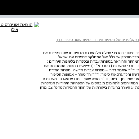
ציקלופדיה של הסיפור היהודי : סיפור עוקב סיפור : כרך
פור היהודי הוא פרי עמלה של מערכת מדעית חדשה המציינת את
מחקר מובהק של כלל סגל המחלקה לספרות עם ישראל
מחקר וההוראה בספרות עברית ובספרות בלשונות היהודים :
ודית . חברי המערכת ( בסדר א״ב ) מייצגים בתחומי התמחותם את
 : ד״ר איתמר דרורי – ספרות עברית חדשה , ספרות המזרח
דשה וחקר גרסאות סיפור ; ד״ר ורד טוהר – אסופות הסיפור
ר אבי שמידמן – פיוט ; וד״ר משה שושן – מדרש ואגדה . מערכת זו
 המתייחסים לתחומים מובהקים של הספרויות היהודיות הנחקרות
יע העורך בהערות ביקורתיות של חוקר החסידות פרופ׳ צבי מרק