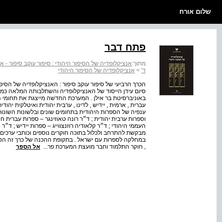
שלום אורח
פתח דבר
מתוך:
אנציקלופדיה של הסיפור היהודי : סיפור עוקב סיפור - אנ
ד'
>
אנציקלופדיה של הסיפור היהודי
הכרך הרביעי של סיפור עוקב סיפור : האנציקלופדיה של הסי
סיום עידן הייסוד של האנציקלופדיה והשתלבותה המלאה כ
באוניברסיטת בר אילן . המערכת החדשה מייצגת את תחומי ה
עברית , ארמית , יידיש , לדינו , ערבית יהודית ואיטלקית יה
ענפיה של הספרות היהודית בתחומים שונים ובלשונות השונות
וספרות ערבית יהודית ; ד״ר רונה טאוזינגר – ספרות עברית ח
העממי היהודי ; ד״ר קלאודיה רוזנצווייג – ספרות יידיש ; ד״
מבקשת להתרחב ולכלול בתוכה חוקרים נוספים וכותבי ערכים
במחלקה לספרות עם ישראל . בתקופת ההכנה של כרך זה הסתי
, חוקר התלמוד וחבר מועצת המערכת פר...
אל הספר