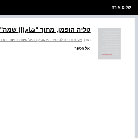
שלום אורח
טליה הופמן, מתוך "شام(ا) שמה", 016
מתוך:
אלטרנטיבה לנרטיב : פרקטיקות פוליטיות חיוניות בתרב
אל הספר