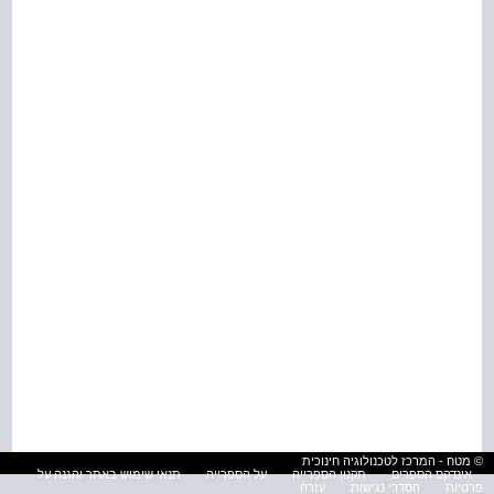
© מטח - המרכז לטכנולוגיה חינוכית
אינדקס הספרים
תקנון הספרייה
על הספרייה
תנאי שימוש באתר והגנה על
פרטיות
הסדרי נגישות
עזרה