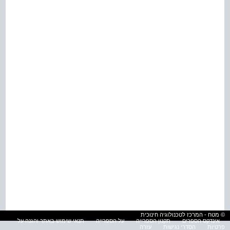
© מטח - המרכז לטכנולוגיה חינוכית
אינדקס הספרים
תקנון הספרייה
על הספרייה
תנאי שימוש באתר והגנה על
פרטיות
הסדרי נגישות
עזרה