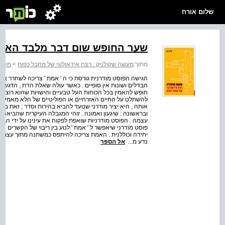
שלום אורח
שער החופש שום דבר מלבד האמ
מתוך:
מעשה שקולניק : רצח אידאולוגי של מחבל כפות
>
מעשה
הגישה הפוסט מודרנית גורסת כי ה ' אמת ' צריכה לשחרר אות
הבדלים ושונות אין סופיים . כאשר עולה שאלת הדת , הדגש הו
חופש להאמין בכל הכוחות העל טבעיים והישויות שהוא רוצה בה
להשתלט על החיים האזרחיים או הפוליטיים של הלא מאמינים ה
אותה , היא יציר מודרני שנועד להביא בהירות וסדר ; זאת ב
ובראשונה : שיגעון ואמונה . זוהי המגבלה העיקרית שהביאה 
עצמה . הפוסט מודרניות שואפת לפקוח את עינינו על ידי הגבר
פוסט מודרני שיאפשר ל ' אמת ' לנוע בין ריבוי של הקשרים 
יחידה וכוללנית . האמת צריכה להיתפס כמשתנה מתוך עצמה . 
נדע מ...
אל הספר