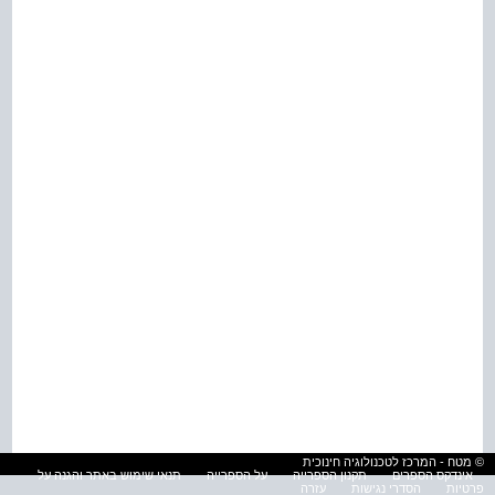
© מטח - המרכז לטכנולוגיה חינוכית
אינדקס הספרים
תקנון הספרייה
על הספרייה
תנאי שימוש באתר והגנה על
פרטיות
הסדרי נגישות
עזרה