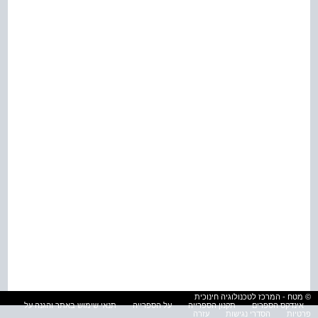
© מטח - המרכז לטכנולוגיה חינוכית
אינדקס הספרים
תקנון הספרייה
על הספרייה
תנאי שימוש באתר והגנה על
פרטיות
הסדרי נגישות
עזרה