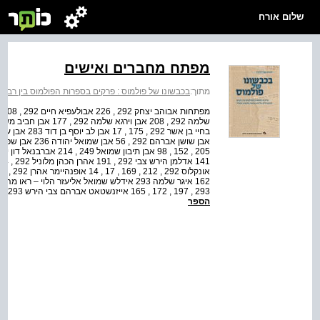
שלום אורח
מפתח מחברים ואישים
מתוך:
בכבשונו של פולמוס : פרקים בספרות הפולמוס בין ר
293 , 197 , 172 , 165 אייזנשטאט אברהם צבי הירש 293 , 252 איילנבורג יששכר בער 293 , 177 איסרלין ישראל 29...
הספר