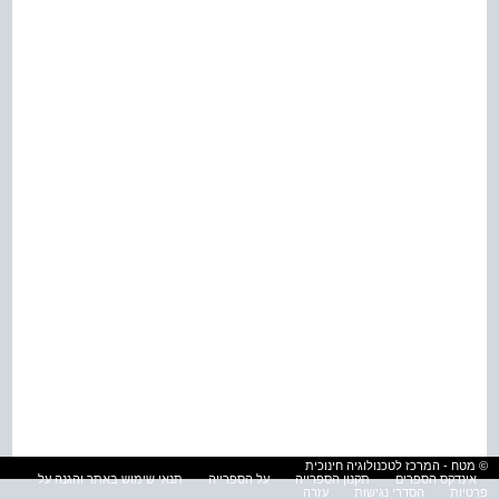
© מטח - המרכז לטכנולוגיה חינוכית
אינדקס הספרים
תקנון הספרייה
על הספרייה
תנאי שימוש באתר והגנה על
פרטיות
הסדרי נגישות
עזרה