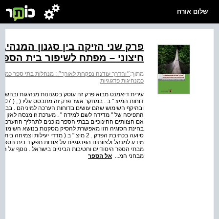
שלום אורח
פרק שני הזיקה בין סגנון המנהיגו
חיצוני – מפתח לשיפור בית הספר
מתוך:
״והדרך עודנה נפקחת לאורך״ : מנהלות בתי ספר כמנהיג
כמנהיגות פדגוגיות
עירית דיאמנט מבוא פרק זה עוסק בסגנונות מנהיגות ובהשפע
ובהיקף השימוש שהם עושים בדוחות הערכה למיניהם . בבס
התפיסה של " מדידה לשם למידה " . מערכת זו מנסה לאזן בין מר
אם הצוותים החינוכיים בבתי הספר מוכנים לתהליך ההערכה ה
סיועה בכתיבת הפרק . 2 מיצ " ב ( מדדי יעי
מידע למנהל ולצוותים הפדגוגיים על אודות תפקוד בית הספר ב
מבתי הספר היסודיים וחטיבות הביניים בישראל . נוסף על המי
מבחני המ...
אל הספר