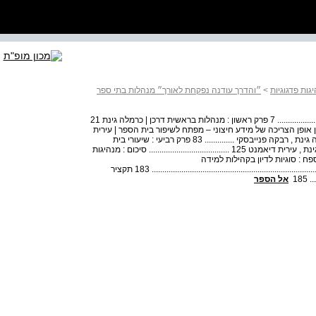
ות פדגוגיות
>
״והדרך עודנה נפקחת לאורך״ מנהלות בתי ספר
מבוא | דליה עמנואל - נוי , כרמלה גינת , עירית דיאמנט ........................... 7 פרק ראשון : מנהלות בראשית דרכן | כרמלה גינת 21
יגות לבין אופן הצריכה של מידע חיצוני – מפתח לשיפור בית הספר | עירית
דיאמנט 53 ................ פרק שלישי : תרבות של קליטה | כרמלה גינת , רבקה פנייבסקי .............. 83 פרק רביעי : שיעורי בית
כסוגיה פדגוגית - ניהולית רחבה | דליה עמנואל - נוי , כרמלה גינת , עירית דיאמנט 125 ...................................... סיכום : מנהיגות
מחוללת שינוי .................................................. 167 נספח : סוגיות לדיון בקהילות למידה
....................................................... 179 על הכותבות ........................................................................................... 183 תקציר
185
אל הספר