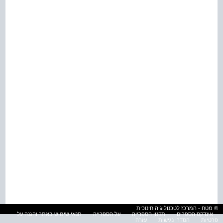
© מטח - המרכז לטכנולוגיה חינוכית
אינדקס הספרים
תקנון הספרייה
על הספרייה
תנאי שימוש באתר והגנה על
פרטיות
הסדרי נגישות
עזרה