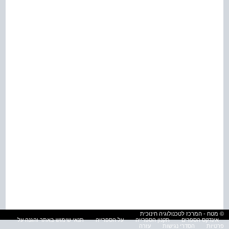
© מטח - המרכז לטכנולוגיה חינוכית
אינדקס הספרים
תקנון הספרייה
על הספרייה
תנאי שימוש באתר והגנה על
פרטיות
הסדרי נגישות
עזרה