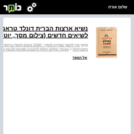
שלום אורח
נשיא ארצות הברית דונלד טראמפ
לשיאים חדשים (צילום מסך, יוטיו
מתוך:
איך להפוך צפרדע לנסיך : 1000 טיפים (ויותר) ביחסי ציבור
החברתיות
>
טוויטר: מילים יכולות להטביע ספינות ולבנות אימ
אל הספר