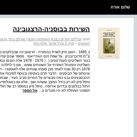
שלום אורח
השירות בבוסניה-הרצגובינה
מתוך:
גנרלים יהודים בצבא האוסטרו-הונגרי וגורלם בימי הנאצ
הנאצים
>
פרק 5 גנרל פרופ׳ אלויז פיק
ק״מ מדוברובניק , על שפת הים האדריאטי . מספר שנים קודם 
כנגד השליטים העות׳מנים 
השליטה והמנהל האזרחי על השטחים שפונו , אם כי להלכה עדי
עוינותם של הבוסנים . הדבר תרם בעקיפין ובנוסף לסיבות א
ההבסבורגים נבנו כמה מבצרים על ההרים סביב העיר , שבתוכ
טיפל פיק לא רק בחיל המצב ששהה שם , אלא גם באוכלוסייה 
החול בבלקנים ובדרום אירופה , טיפל פיק במספר רב של חולי
תסמיני המחלה לא היו מוכרים ע...
אל הספר