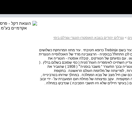
ים
>
גנרלים יהודים בצבא האוסטרו-הונגרי וגורלם בימי
ב 1885 - הוצב פיק לשרת בבוסניה - הרצגובינה שבבלקנים בעיר בשם Trebinje כרופא חטיבתי . עיר מחוז המרוחקת כשלושים
לכן התחולל בבוסניה - הרצגובינה מרד של האוכלוסייה הנוצרית
( . ( 1876 - 1878 אלה הובסו ונסוגו . עם נסיגתם של הטורקים , קיבלה אוסטרו - הונגריה את
ין השתייכו לאימפריה העות׳מנית ( כפי שסוכם בשלום ברלין . (
1878 רק 30 שנה לאחר מכן סופחו שטחים אלה לאוסטרו - הונגריה ובכך התעורר “ משבר בוסניה״ ( 1908 ) שהגביר את
חרות , לפריצתה של מלחמת העולם הראשונה . בתקופת
ם שכן חיל מצב של צבא הממלכה . במהלך שירותו בטרבינייה ,
המקומית . עקב נפיצותה של מחלת חום המועברת על - ידי זבוב
ם ( בעיקר חיילים שלא היו תושבי הסביבה ) שנדבקו במחלה .