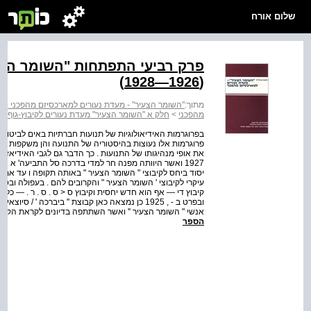
שלום אורח
פרק רביעי התפתחות "השומר הצעי
(1926—1928)
מתוך:
"השומר הצעיר" - מעדת נעורים למארכסיזם מהפכני (1913-1936)
מהפכני
>
חלק א "השומר הצעיר" מעדת נעורים לקיבוץ-גוף פו
פרוגרמות אלו נעוצות בהיסטוריה של התנועה והן משקפות מסור
עיקרי לקיבוצי ' השומר הצעיר " והקרובים להם . בעפולה ובסביב
ובפרט ב - , 1925 כן נמצאה כאן קבוצת " ביברכה ' 
אנשי " השומר הצעיר '' ואשר השתתפה בדיונים לקראת הקמת הק
הספר