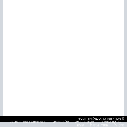
© מטח - המרכז לטכנולוגיה חינוכית
אינדקס הספרים
תקנון הספרייה
על הספרייה
תנאי שימוש באתר והגנה על
פרטיות
הסדרי נגישות
עזרה