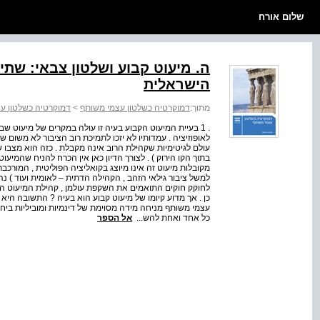
שלום אורח
ה. מיעוט קבוע ושלטון צבאי: שתי
הישראלית
מתוך:
דמוקרטיה כשלטון עצמי משותף
>
דמוקרטיה כשלטון ע
. 1 בעיית המיעוט הקבוע בעיה זו עולה במקרים של מיעוט 
לאופוזיציה . עמדותיו לא יזכו לתמיכת רוב הציבור לא משום ש
עולם לגיטימיות שקהילת הרוב אינה מקבלת . כזה הוא מצבו של
בתוך הקו הירוק ) . לצורך הדיון כאן אין הכרח להניח שהמיעו
מקובלות מיעוט זה אינו מיוצג בקואליציה הפוליטית , המורכב
למשל ציבור גילאי הזהב , הקהילה הדתית – לאומית ועוד )
לחוקק חוקים התואמים את השקפת עולמן , קהילת המיעוט ה
כן . אך מדוע קיומו של מיעוט קבוע הוא בעיה ? התשובה ה
עצמי משותף מניחה מידה מסוימת של דינמיות ומוביליות ביחס
כל אחד ואחת להש...
אל הספר