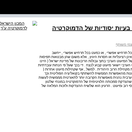
 בעיות יסודיות של הדמוקרטיה
צמי משותף
שבכל תרחיש אפשרי , או כמעט בכל תרחיש אפשרי , ייחשב
אינן רציונליות או חסרות היגיון , אלא משום שהן מבטאות תפיסות
 המיעוט הערבי בתוך גבולות הריבונות של מדינת ישראל ( היינו
ט הערבי יישאר מיעוט קבוע לנצח . די בכך שעל פי הנחות עובדתיות
ת מקהילת הרוב היהודית . למשל , אף שקהילות מיעוט אחרות (
 נהנות מהאפשרות הממשית להשתתף בקואליציה הפוליטית וכך
ערבית נהנית מאפשרות הקרובה יותר לתאורטית מממשית לעשות
יא שהצדקת סמכותה הלגיטימית של הדמוקרטיה במונחי שלטון
י רוב ומיעוט . הרעיון הוא שלשיח ההצדקות ולזכות המלאה של