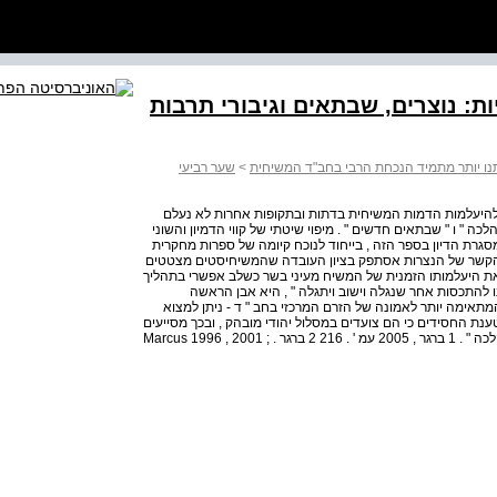
: נוצרים, שבתאים וגיבורי תרבות
ו יותר מתמיד הנכחת הרבי בחב"ד המשיחית
>
שער רביעי
ת להיעלמות הדמות המשיחית בדתות ובתקופות אחרות לא נעלם
כה " ו " שבתאים חדשים " . מיפוי שיטתי של קווי הדמיון והשוני
גרת הדיון בספר הזה , בייחוד לנוכח קיומה של ספרות מחקרית
. בהקשר של הנצרות אסתפק בציון העובדה שהמשיחיסטים מצטטים
 את היעלמותו הזמנית של המשיח מעיני בשר כשלב אפשרי בתהליך
ו להתכסות אחר שנגלה וישוב ויתגלה " , היא אבן הראשה
תאימה יותר לאמונה של הזרם המרכזי בחב " ד - ניתן למצוא
נת החסידים כי הם צועדים במסלול יהודי מובהק , ובכך מסייעים
להם להדוף את ההאשמה כי הם אינם אלא " נוצרים שומרי הלכה " . 1 ברגר , 2005 עמ ' . 216 2 ברגר . Marcus 1996 , 2001 ;