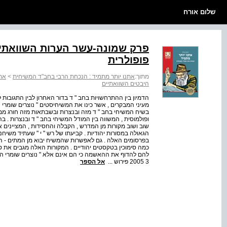
שלום אורח
פרק שמונה-עשר הערות השוואתיות
פופולרית
מתוך:
אתנו יותר מתמיד : הנכחת הרבי בחב"ד המשיחית
>
אתנ
היבטים השוואתיים
הדמיון בין ההתרחשויות בחב " ד בדור האחרון לבין התגובו
מעיני המבקרים , אשר כינו את המשיחיסטים " נוצרים שומרי הל
בשיח המשיחי בחב " ד מזה ובנצרות ובשבתאות מזה חורג ממס
ופולמוסית , המשווה בין המודל המשיחי בחב " ד ובנצרות 
שוב ושוב מקורות מן המדרש , הקבלה והחסידות , המציינים
הגאולה במסורות יהודיות . קביעתו של רש " י " שעתיד משיחנ
בפרסומים האלה . גם לאפשרות שהמשיח יבוא מן המתים - המ
כמה סימוכין בטקסטים יהודיים . המקורות האלה מגבים את טע
2005 3 פירוש ...
אל הספר