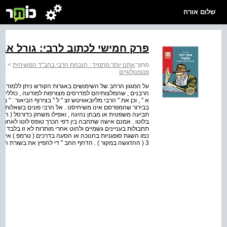
שלום אורח
פרק חמישי לכתוב לרבי: גורל אג
מתוך:
אתנו יותר מתמיד : הנכחת הרבי בחב"ד המשיחית
>
אתנ
פנומנולוגיים
על המגוון הרחב של השימושים באגרות הקודש ניתן ללמוד ממ
הרבנים , שהמלצותיהם למדרסים מצורפות למודעה , כוללים את "
א " , וכן את " הרבי מליובאוויטש זצ " ל " בצירוף הביאור : " 
בבירור שהמפרסם אינו משיחיסט . אל הרבי פונים בשאלות של ח
תביעה משפטית או מבחן נהיגה , ואפילו משחק כדורסל ( הרבי מ
בלוטו . אמנם אישה שתחבה בין דפי הכרך טופס לוטו לאחר ש
תחבולות בעניינים גשמיים ולהוט אחרי מותרות לא זו בלבד שאין
3 ( ההדגשה במקור ) . הדחף החב " די להפיץ את בשורת הגאולה בעולם כולו משתקף במגוון הרח...