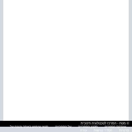
© מטח - המרכז לטכנולוגיה חינוכית
אינדקס הספרים
תקנון הספרייה
על הספרייה
תנאי שימוש באתר והגנה על
פרטיות
הסדרי נגישות
עזרה