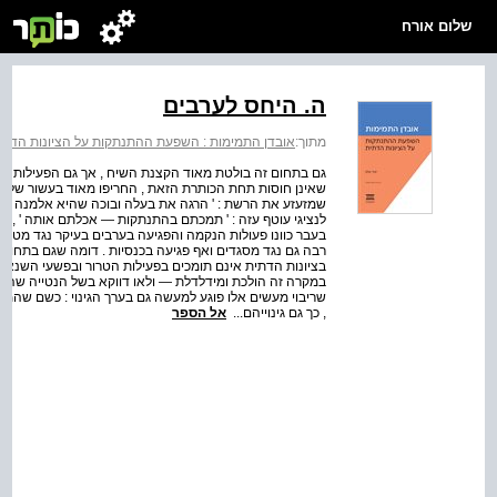
שלום אורח
ה. היחס לערבים
מתוך:
אובדן התמימות : השפעת ההתנתקות על הציונות הדתי
גם בתחום זה בולטת מאוד הקצנת השיח , אך גם הפעילות עצמה
בעבר כוונו פעולות הנקמה והפגיעה בערבים בעיקר נגד מטעי ז
רבה גם נגד מסגדים ואף פגיעה בכנסיות . דומה שגם בתחום ז
בציונות הדתית אינם תומכים בפעילות הטרור ובפשעי השנאה 
במקרה זה הולכת ומידלדלת — ולאו דווקא בשל הנטייה שהו
שריבוי מעשים אלו פוגע למעשה גם בערך הגינוי : כשם שהמע
, כך גם גינוייהם...
אל הספר