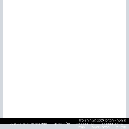
© מטח - המרכז לטכנולוגיה חינוכית
אינדקס הספרים
תקנון הספרייה
על הספרייה
תנאי שימוש באתר והגנה על
פרטיות
הסדרי נגישות
עזרה