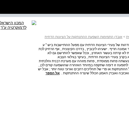
ת
>
אובדן התמימות השפעת ההתנתקות על הציונות הדתית
ות של צעירי הציונות הדתית עם מפעל ההתיישבות ביש " ע
ונה חריף . ישעיהו ליבוביץ , בדרכו הקיצונית , אף הרחיק לכת
נית לא קרתה בעשור האחרון , וככל שאפשר להתרשם גם לא
 בקרב צעירי הציונות הדתית , בעיקר בגילאי הצבא
א נעשתה פחות ממוסדת , פחות מזוהה עם מערכת רבנית והלכתית
ור לתופעה זו דומה שתקפה במיוחד האזהרה שהושמעה קודם לכן ,
תנתקות או פרי של תהליכים רחבים וארוכי טווח יותר ; אבל יש
האכזבה ואובדן האמון הכולל שיצרה ההתנתקות .
אל הספר