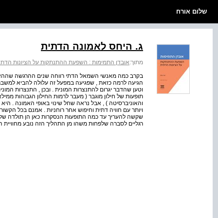
שלום אורח
ג. היחס לאמונה הדתית
מתוך:
אובדן התמימות : השפעת ההתנתקות על הציונות הדתי
בקרב כמה מאנשי השמאל הדתי רווחה שנים ההרגשה שההזדה
הגיעה לרמה כזאת , שפגיעה במפעל זה עלולה להביא למשבר אמ
וטען שהדבר יגרום להתנצרות המונית . ובכן , התנצרות המו
תופעות של חילון מוגבר ( מעבר לרמות החילון הגבוהות ממילא
והאוניברסיטה ) , אבל נראה שחל שינוי באופי האמונה . הי
ויותר עם חוויה דתית וחיפוש אחר רוחניות . אמנם בכל הקש
שקשה להעריך עד כמה התופעות הנסקרות כאן הן תולדה של הה
רגליים לסברה שלפחות משהו מן התהליך הזה נובע מחוויית 