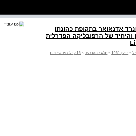
נרד אדנאואר בתקופת כהונתו
והיחיד של הרפובליקה הפדרלית
>
ברלין 1961
>
חלק ג ההכרעה
>
16 קבלת פני גיבורים