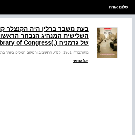
שלום אורח
בעת משבר ברלין היה הקנצלר קו
השלישית המנהיג הנבחר הראשון 
של גרמניה (.)Library of Congress
מתוך:
ברלין 1961 : קנדי, חרושצ'וב והמקום המסוכן ביותר בתבל
אל הספר