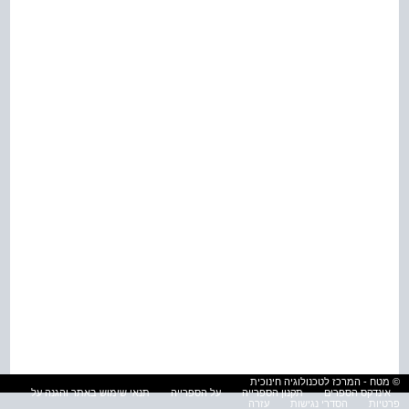
© מטח - המרכז לטכנולוגיה חינוכית
אינדקס הספרים
תקנון הספרייה
על הספרייה
תנאי שימוש באתר והגנה על
פרטיות
הסדרי נגישות
עזרה