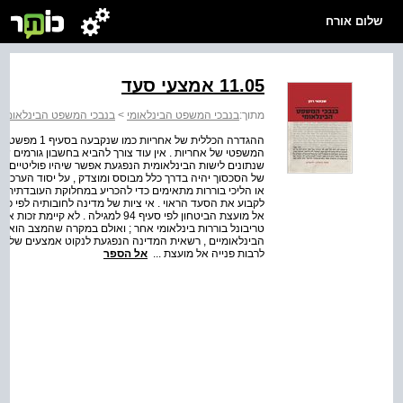
שלום אורח
11.05 אמצעי סעד
מתוך:
בנבכי המשפט הבינלאומי
>
בנבכי המשפט הבינלאומי
>
ההגדרה הכללית 
המשפטי של אחריות . אין עוד צורך להביא בחשבון גורמים שא
שנתונים לישות הבינלאומית הנפגעת אפשר שיהיו פוליטיים ( ל
של הסכסוך יהיה בדרך כלל מבוסס ומוצדק , על יסוד הערכה
או הליכי בוררות מתאימים כדי להכריע במחלוקת העובדתית ובענ
לקבוע את הסעד הראוי . אי ציות של מדינה לחובותיה לפי פסק
אל מועצת הביטחון לפי סעיף 94 למגיל
טריבונל בוררות בינלאומי אחר ; ואולם במקרה שהמצב הוא 
לרבות פנייה אל מועצת ...
אל הספר