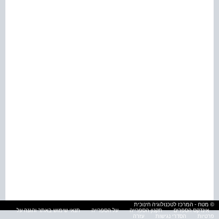
© מטח - המרכז לטכנולוגיה חינוכית
אינדקס הספרים
תקנון הספרייה
על הספרייה
תנאי שימוש באתר והגנה על
פרטיות
הסדרי נגישות
עזרה