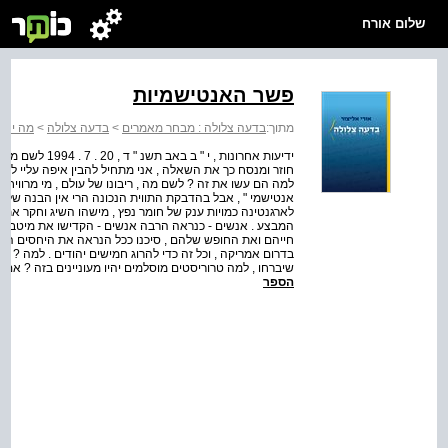
שלום אורח
פשר האנטישמיות
מתוך:
בדעה צלולה : מבחר מאמרים
>
בדעה צלולה
>
מה יחשב
ידיעות אחרונות ,
חוזר ומנסח כך את השאלה , אני מתחיל להבין איפה עליי ל
למה הם עשו את זה ? לשם מה , ריבונו של עולם , מי מרוויח מ
אנטישמי " , אבל בהדבקת התווית הנכונה הרי אין הבנה של פ
לארגנטינה כמויות ענק של חומר נפץ , מישהו השיג וחקר את ה
המבצע . אנשים - כנראה הרבה אנשים - הקדישו את מיטב הכי
חייהם ואת החופש שלהם , סיכנו ככל הנראה את היחסים הטו
בדרום אמריקה , וכל זה כדי להרוג חמישים יהודים . למה ? הי
שיברחו , למה טרוריסטים מוסלמים יהיו מעוניינים בזה ? אם ר
הספר