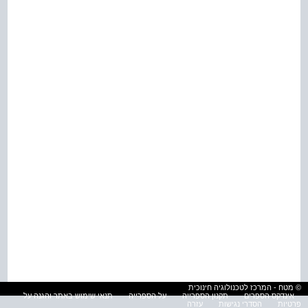
© מטח - המרכז לטכנולוגיה חינוכית
אינדקס הספרים
תקנון הספרייה
על הספרייה
תנאי שימוש באתר והגנה על
פרטיות
הסדרי נגישות
עזרה