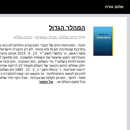
שלום אורח
המהלך הגדול
מתוך:
בדעה צלולה : מבחר מאמרים
>
בדעה צלולה
הכוח , המנהיגות והחן של הצבר הקיבוצניק והלוחם לא באו מ
בתרבות שבמרכזה חובות ולא זכויות . לא רק החברה הישראלית
מקור ראשון , ט ' בתש
האנדרסני הקטן שישאל את השאלה הפשוטה : מה פתאום ? ה
הזכות לחיות בשלום ? הרי השלום , כמו האהבה , הוא זכות א
ייתכן שחלקו ההגון והנאור של העולם מעמיד לנו דרישה שהי
ידיעות אחרונות , 
להיכנס לנושא ההתנחלויות . זה הנושא הכי קשה להסברה בעול
פסח . להפך , הוא מן הקלות שבעבודות . אבל ניקוי חדר שלא
בכל מקום בעולם או...
אל הספר