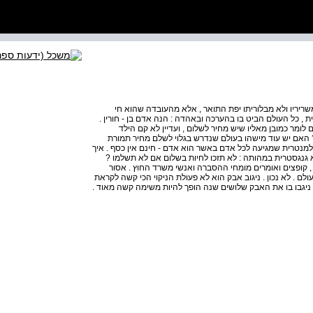
שריריו ולא מבלוריתו יפת התואר , אלא מהעובדה שהוא חי
 , כל העולם הביט בו בהערכה ובאהדה : הנה אדם בן - חורין .
רי תשע " ד , 13 . 9 . 2013 אנחנו נוהגים לומר כמובן מאליו שיש מחיר לשלום , ועדיין לא קם הילד
אם יש עוד מישהו בעולם שנדרש בגלוי לשלם מחיר תמורת
למנטרית שמגיעה לכל אדם באשר הוא אדם - חינם אין כסף . איך
א גנגסטרית במהותה : לא תזכו לחיות בשלום אם לא תשלמו ?
ז ' בכסלו תשנ " ג , 2 . 12 . 1992 חס ושלום , קופצים ואומרים מומחי ההסברה ואנשי משרד החוץ . אסור
ם . לא נכון . ניגוב אבק הוא לא פעולת הניקוי הכי קשה לקראת
 ניגבו בו את האבק שלושים שנה הופך להיות משימה קשה מאוד .