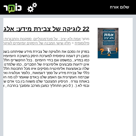
שלום אורח
22 לוגיקה של צבירת מידע: אלגוריתם, יישום ומשמעות
מתוך:
אמת ולא יציב : על פונדמנטליזם, ספקנות והתבגרות פיל
פילוסופית
>
חלק שישי המבנה של היסקים יומיומיים לוגיקה ס
בפרק זה נסכם את הלוגיקה של צבירת מידע שפיתחנו בשני ה
כמובן רק דוגמה טיפוסית למערכת היסק בחשיבה היומיומית . כ
כמו במדע , במשפט וגם בחיי היומיום . בכל ההקשרים הללו א
אינן ידועות ומבצעים אלימינציה של הסברים , כמו שלמדנו מפ
שלה ובאמצעות אלימינציה מסיקים איזו מכל התכונות הללו רל
כללי של צבירת מידע על סמך דוגמאות , כלומר אנלוגיה ואינדו
ובמי לא ( . ( 0 כאן התהליך כמובן מורכב ומסובך בהרבה , אבל ברמה העקרונית אין סיבה לחשוב שזה לא מתנהל...