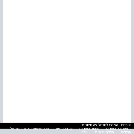
© מטח - המרכז לטכנולוגיה חינוכית
אינדקס הספרים
תקנון הספרייה
על הספרייה
תנאי שימוש באתר והגנה על
פרטיות
הסדרי נגישות
עזרה