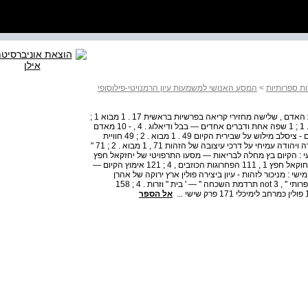
ות ספרותיות
>
המסע האנושי למשמעות עיון הרמנויטי-פילוסופי
מבוא : מבט אישי על המסע האנושי 9 פרק ראשון : על הילדת האדם , שלישה מחזירי קריאה בפרשיות בראשית 17 . 1 מבוא 1 ;
17 שני סיפורי בריאת האדם או שני הפכים של סיפור אחד & . 1 ; 1 שפה אחת ודברים אחדים — בבל ודיאלוג . 4 , - 10 מאדם
ועד אברהם , מדיבור ועד דיאלוג 38 פרק שגי ; מסעות אנושיים - ציסלב מילוש על שבירית הקיום 49 . 1 מבוא . 2 ; 49 חוויית
חוסר הביטחון האונטולוגי . 3150 המוצא 62 פרק שלישי : זלדה ויהודה עמיחי על דרכי עיצובה של הזהות 71 , 1 מבוא . 2 ; 71 "
 . 3 ; 74 " שמי הוא שם תורמי " 87 פרק רביעי : הקיום בץ מחלה לבריאות — מסעו התרפויטי של יחזקאל חפץ
בשכול וכשלון לברנר 102 . 1 על המחלה 2 ; 102 מחלתו של יחוקאל חפץ 1 , 111 הפחרוגות הכוזבים , 4 ; 121 אימוץ הקיום —
 - , 131 כין אירוןאיליץ' ליחזקאל חפץ 142 פרק חמישי : מניכור לזהות - עיון ביצירה פולין ארץ ירוקה של אהרן
אפלפלד 149 . 1 מבוא — על המסע . 1 - , 149 כץ האישי לספרותי '' , 3 not תרדמת השכחה '' — ' בית " וזרות . 4 ; 158
אל הספר