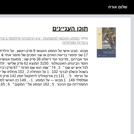
שלום אורח
תוכן העניינים
מתוך:
המסע האנושי למשמעות : עיון הרמנויטי-פילוסופי ביציר
ביצירות ספרותיות
לכל איש יש שם "
על הריפוי . 5
התמודדות עם הניכור . 5 ; 162 המסע אל '' המקום " . 6 ; 165 פולין כמרחב לימיכלי 171 פרק שישי ...