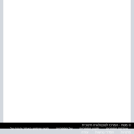
© מטח - המרכז לטכנולוגיה חינוכית
אינדקס הספרים
תקנון הספרייה
על הספרייה
תנאי שימוש באתר והגנה על
פרטיות
הסדרי נגישות
עזרה