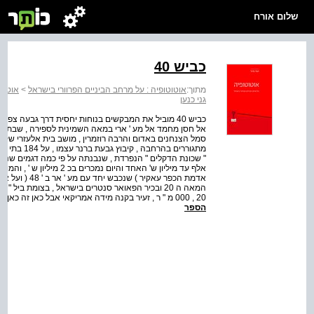
שלום אורח
כביש 40
מתוך:
אוטוטופיה : על מרחב הביניים הפרוורי בישראל
>
אוטוט
גני כנען
כביש 40 מוביל את המבקשים בנוחות יחסית דרך גבעה צ
מתגוררים בה
אלף עד מיליון ש' האחד והי
20 , 000 מ " ר , זעיר בקנה מידה אמריקאי אבל כאן זה כאן . פופולרי יותר מהקניונים , פתוח בשבתות , מלא קונים מכל...
הספר